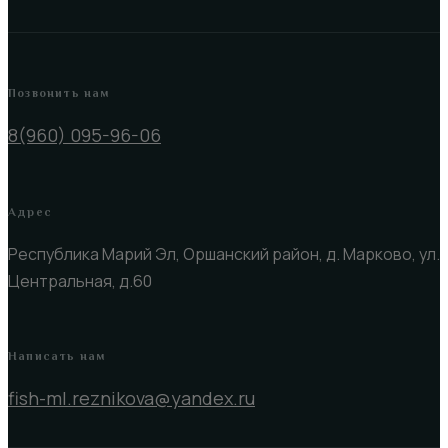
Позвонить нам
8(960) 095-96-06
Адрес
Республика Марий Эл, Оршанский район, д. Марково, ул.
Центральная, д.60
Написать нам
fish-ml.reznikova@yandex.ru